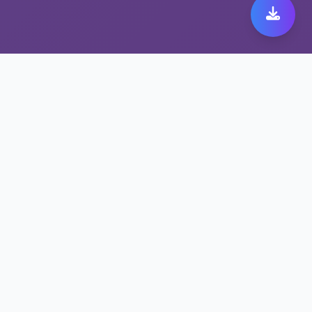
为什么隐私保护VPN是快
橙vnp安全吗专家
快橙vnp安全吗智能选路，自动优化连接